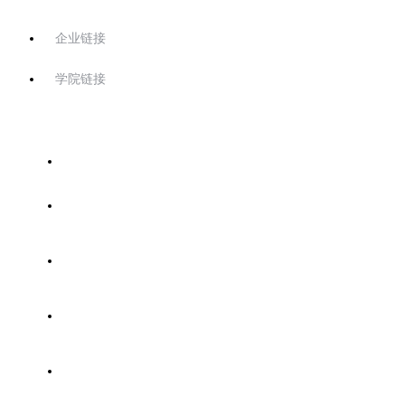
企业链接
学院链接
首页
关于协会
协会工作
技能考证
专家委员会