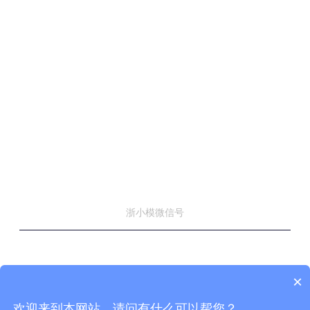
浙小模微信号
×
© 浙江省模具行业协会 版权所有
浙ICP备14038630号-3
技术支持：
协伴云
欢迎来到本网站，请问有什么可以帮您？