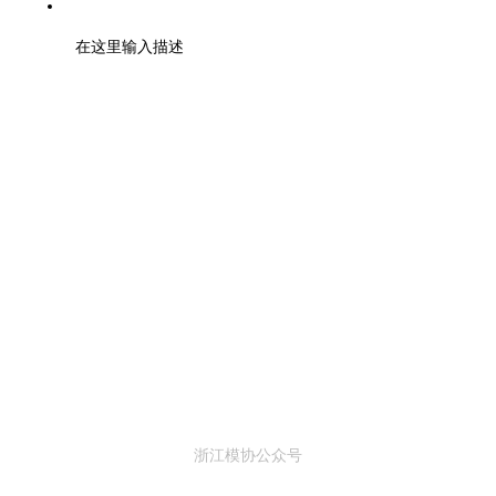
地址：浙江大学紫金港校区工程训练金工中心110室
在这里输入描述
浙江模协公众号