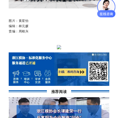
图片：黄星怡
编辑：林元媛
责编：周根兴
推荐阅读
浙江模协会长谭建荣一行
赴富阳为企业智造“问诊”