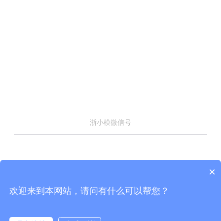
浙小模微信号
×
© 浙江省模具行业协会 版权所有
浙ICP备14038630号-3
技术支持：
协伴云
欢迎来到本网站，请问有什么可以帮您？