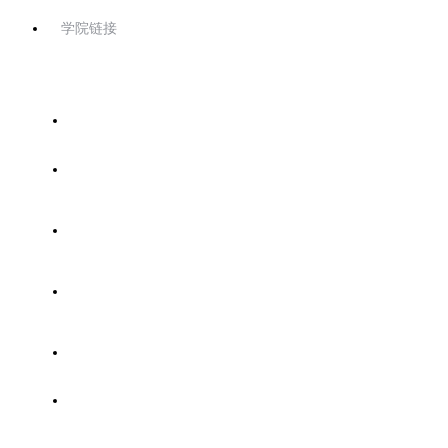
学院链接
首页
关于协会
协会工作
技能考证
专家委员会
党建园地