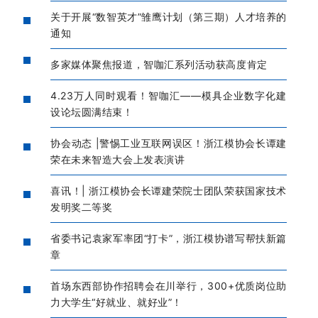
关于开展“数智英才”雏鹰计划（第三期）人才培养的
通知
多家媒体聚焦报道，智咖汇系列活动获高度肯定
4.23万人同时观看！智咖汇——模具企业数字化建
设论坛圆满结束！
协会动态 |警惕工业互联网误区！浙江模协会长谭建
荣在未来智造大会上发表演讲
喜讯！| 浙江模协会长谭建荣院士团队荣获国家技术
发明奖二等奖
省委书记袁家军率团“打卡”，浙江模协谱写帮扶新篇
章
首场东西部协作招聘会在川举行，300+优质岗位助
力大学生“好就业、就好业”！