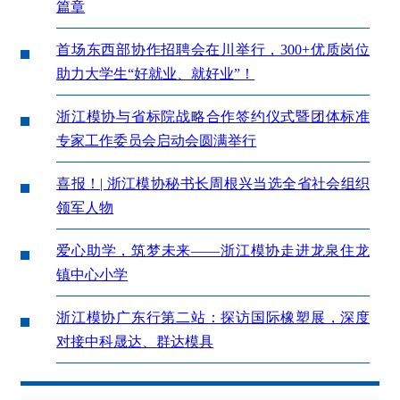
篇章
首场东西部协作招聘会在川举行，300+优质岗位
助力大学生“好就业、就好业”！
浙江模协与省标院战略合作签约仪式暨团体标准
专家工作委员会启动会圆满举行
喜报！| 浙江模协秘书长周根兴当选全省社会组织
领军人物
爱心助学，筑梦未来——浙江模协走进龙泉住龙
镇中心小学
浙江模协广东行第二站：探访国际橡塑展，深度
对接中科晟达、群达模具