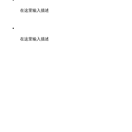
在这里输入描述
地址：浙江大学紫金港校区工程训练金工中心110室
在这里输入描述