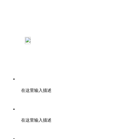
杭州市西湖区申花路792号开物创新大厦B座801室
：浙江大学紫金港校区工程训练金工 中心
110室
电话：0571-85371297
在这里输入描述
邮编：000000
在这里输入描述
邮箱：tuanbiao@zmia.org.cn QQ：45781234