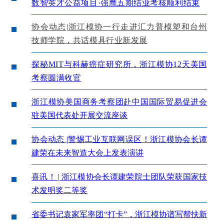
数智英才公益项目·强鹰五期结业考核顺利结束
协会动态|浙江模协一行走进汇力普模塑和台州
技师学院，共话模具行业新发展
探秘MIT与科赫癌症研究所，浙江模协12天美国
考察圆满收官
浙江模协美国商务考察团赴中国国际贸易促进会
驻美国代表处开展交流座谈
协会动态 |警惕工业互联网误区！浙江模协会长谭
建荣在未来智造大会上发表演讲
喜讯！ | 浙江模协会长谭建荣院士团队荣获国家技
术发明奖二等奖
省委书记袁家军率团“打卡”，浙江模协谱写帮扶新