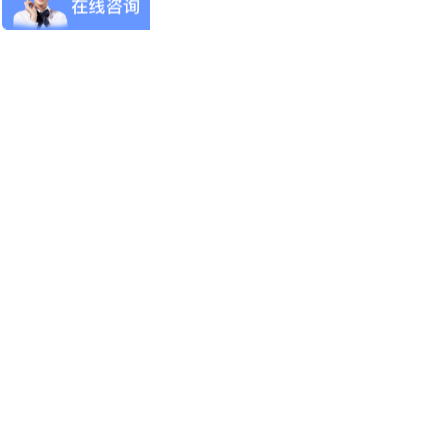
协会工作
技能考证
专家委员会
党建园地
新闻动态
证书查询
小模直聘