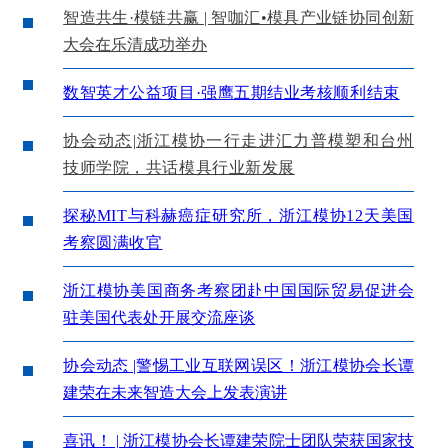
智造共生·模链共赢 | 智咖汇•模具产业链协同创新
大会在乐清成功举办
数智英才公益项目·强鹰五期结业考核顺利结束
协会动态|浙江模协一行走进汇力普模塑和台州
技师学院，共话模具行业新发展
探秘MIT与科赫癌症研究所，浙江模协12天美国
考察圆满收官
浙江模协美国商务考察团赴中国国际贸易促进会
驻美国代表处开展交流座谈
协会动态 |警惕工业互联网误区！浙江模协会长谭
建荣在未来智造大会上发表演讲
喜讯！ | 浙江模协会长谭建荣院士团队荣获国家技