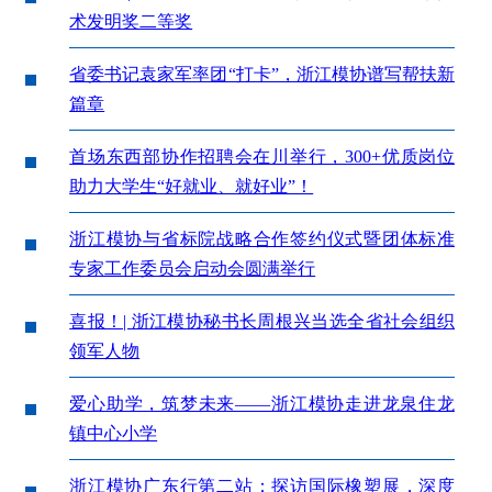
术发明奖二等奖
省委书记袁家军率团“打卡”，浙江模协谱写帮扶新
篇章
首场东西部协作招聘会在川举行，300+优质岗位
助力大学生“好就业、就好业”！
浙江模协与省标院战略合作签约仪式暨团体标准
专家工作委员会启动会圆满举行
喜报！| 浙江模协秘书长周根兴当选全省社会组织
领军人物
爱心助学，筑梦未来——浙江模协走进龙泉住龙
镇中心小学
浙江模协广东行第二站：探访国际橡塑展，深度