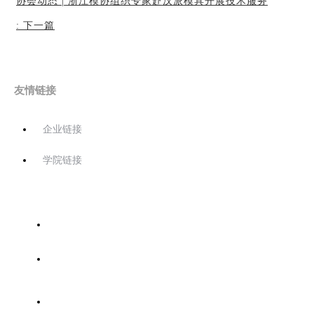
协会动态 | 浙江模协组织专家赴汉派模具开展技术服务
:
下一篇
友情链接
企业链接
学院链接
首页
关于协会