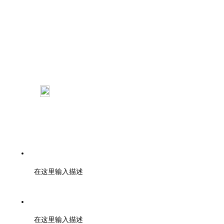
：
杭州市西湖区申花路792号开物创新大厦B座801室
：浙江大学紫金港校区工程训练金工 中心
110室
电话：0571-85371297
在这里输入描述
邮编：000000
在这里输入描述