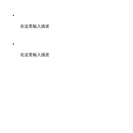
邮箱：tuanbiao@zmia.org.cn QQ：45781234
在这里输入描述
地址：浙江大学紫金港校区工程训练金工中心110室
在这里输入描述